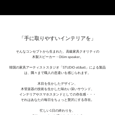
「手に取りやすいインテリアを」
そんなコンセプトから生まれた、高級家具クオリティの
木製スピーカー・Ollim speaker。
韓国の家具アーティストスタジオ「STUDIO oll&all」による製品
は、隅々まで職人の息遣いを感じられます。
木目を生かしたデザイン、
木管楽器の技術を生かした味わい深いサウンド、
インテリアやスマホスタンドとしての存在感・・・
それはあなたの毎日をちょっと贅沢にする存在。
忙しい1日の終わりを、