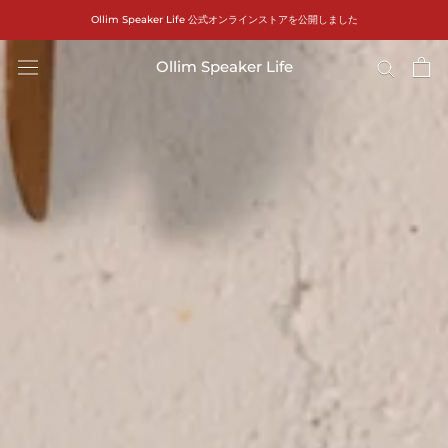
ス
Ollim Speaker Life 公式オンラインストアを公開しました
キ
ッ
Ollim Speaker Life
プ
し
て
コ
ン
テ
ン
ツ
に
移
動
す
る